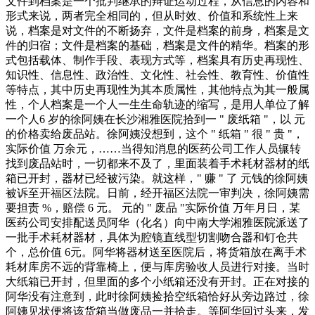
文件到档案是一个批判继承的辩证运动过程，从信息的内容和
形式来说，两者完全相同的，但从时效、价值和系统性上来
说，档案是对文件的不断扬弃，文件是档案的前身，档案是文
件的归宿；文件是档案的基础，档案是文件的精华。档案的形
式包括载体、制作手段、表现方式等，档案具有历史再现性、
知识性、信息性、政治性、文化性、社会性、教育性、价值性
等特点，其中历史再现性为其本质属性，其他特点为其一般属
性，个人档案是一个人一生生命轨迹的缩写，是用人单位了解
一个人6 岁的徐阿姨在长沙湘雅医院拾到一 " 废纸箱 "，以 元
的价格卖给废品站。徐阿姨没想到，这个 " 纸箱 " 很 " 贵 "，
实际价值 万余元，……当得知消息的医药公司工作人员辗转
找到废品站时，一切都来不及了，里面装着手术耗材器材的纸
箱已开封，器材已经被污染。就这样，" 赚 " 了 元钱的徐阿姨
被诉至开福区法院。日前，经开福区法院一审判决，徐阿姨需
要担责 %，赔偿 6 元。 元的 " 废品 "实际价值 万年月日，某
医药公司安排配送员阿华（化名）向中南大学湘雅医院派送了
一批手术耗材器材，具体为腔镜直线型切割吻合器和钉仓共
个，总价值 6元。阿华将器材送至医院后，将货箱放在离手术
耗材库房不远的背靠椅上，便与库房验收人员进行对接。当时
大纸箱已开封，但里面的多个小纸箱还没有开封。正在对接的
阿华没有注意到，此时徐阿姨捡拾空纸箱恰好从旁边路过，徐
阿姨见状便将该货箱当做废品一并拾走。等阿华回过头来，发