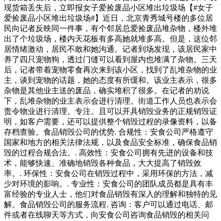
现货箱丢失后，立即报女子爱捡废品小区堆出垃圾场【#女子
爱捡废品小区堆出垃圾场#】近日，北京青秀城号楼的多位居
民向记者反映同一件事，有个邻居总爱捡废品堆杂物，楼外堆
出了个垃圾场，楼内天花板有多高她就堆多高。但是，这位邻
居情绪激动，居民不敢和她沟通。记者到场发现，该居民家中
养了四只宠物狗，透过门缝可以看到屋内也堆满了杂物。三天
后，记者带着宠物零食再次来到该小区，找到了乱堆杂物的业
主，谈到宠物的话题，她的态度有所缓和。该业主表示，很多
杂物是其他业主送的废品，确实堆积了很多。在记者的劝说
下，乱堆杂物的业主表示会进行清理。街道工作人员也表示会
责令物业进行清理。专注。且可以开具销毁业务的正规销毁证
明，如客户需要，还可以提供整个销毁过程的录像资料，以备
存档查验。食品销毁公司的优势. 合规性：安食公司严格遵守
国家和地方的相关法律法规，以及食品安全标准，确保食品销
毁的过程合规合法。. 高效性：安食公司拥有先进的设备和技
术，能够快速、准确地销毁各种食品，大大提高了销毁效
率。. 环保性：安食公司在销毁过程中，采用环保的方法，减
少对环境的影响。. 专业性：安食公司的团队成员都是具有丰
富经验的专业人士，他们对食品销毁有深入的理解和独特的见
解。食品销毁公司的服务流程. 咨询：客户可以通过电话、邮
件或者在线聊天等方式，向安食公司咨询食品销毁的相关问