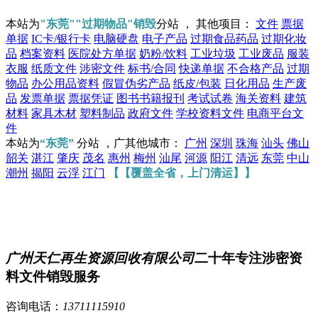
本站为
"东莞""过期物品"销毁
分站 ， 其他项目：
文件
票据
单据
IC卡/银行卡
电脑硬盘
电子产品
过期食品药品
过期化妆
品
档案资料
医院处方单据
奶粉/饮料
工业垃圾
工业废品
服装
衣服
纸质文件
涉密文件
标书/合同
快递单据
不合格产品
过期
物品
办公用品资料
假冒伪劣产品
纸皮/包装
日化用品
生产废
品
发票单据
票据凭证
图书书籍报刊
考试试卷
海关资料
建筑
材料
家具木材
塑料制品
政府文件
学校资料文件
电商平台文
件
本站为
“东莞”
分站 ，广其他城市：
广州
深圳
珠海
汕头
佛山
韶关
湛江
肇庆
茂名
惠州
梅州
汕尾
河源
阳江
清远
东莞
中山
潮州
揭阳
云浮
江门
【【覆盖全省，上门清运】】
广州天仁再生资源回收有限公司
二十年专注涉密资
料文件销毁服务
咨询电话：
13711115910