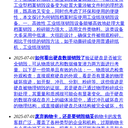
工业型档案销毁设备变为处置大量涉敏文件时的理想选
择，既高效又安全，同时也考虑了环保和使用的便捷
性，本文探讨为何销毁档案时应使用工业纸张销毁设
备。一、高效性 工业纸张销毁设备能够高效地处理大量
档案销毁，粉碎能力强大，适用文件类物料。这类设备
大多采用中低速、大扭距设计，确保文件被彻底粉碎。
相比于传统的销毁方法，如手动撕碎或使用普通碎纸
机，工业纸张销毁
2025-07-01
如何看出硬盘数据销毁了
验证硬盘是否被完
全销毁，可从物质状态和数据修复潜力两方面进行考
量。以下是一些简单且有效的办法：一、物质状态检查
外观检查：直接观察硬盘的外观，看是否有显著的物理
破坏痕迹，如开裂、冲孔、分割、粉碎等。这些痕迹是
硬盘被物理销毁的证据。若是硬盘已通过物理粉碎或分
割处理，其重量和质感很可能会有显著变化。由于硬盘
的数据存储在盘片上的磁体涂层中，通过冲孔破坏盘片
的物理结构，或直接碾碎硬盘总体结构被完全破坏，包
2025-07-01
废弃购物卡，还是要销毁稳妥
购物卡的发售
客群广泛，覆盖了各种类型的企业和机构，过期购物卡