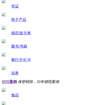
凭证
电子产品
病历/处方单
图书/书籍
银行卡/IC卡
试卷
销毁
案例
保密销毁，20年销毁案例
食品