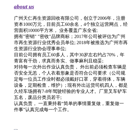
about us
广州天仁再生资源回收有限公司，创立于2006年，注册
资本1000万元，目前员工60余名，4个独立运营网点，经
营面积10000平方米， 业务覆盖广东全省;
拥有"密销" "密收"品牌商标；2017年公司被评估为广州
市再生资源行业优秀会员单位; 2018年被推选为广州市再
生资源行业协会理事单位;
目前公司拥有员工60多人，其中30岁左右约占70%，年
青富有干劲，求真而务实、做事麻利且稳妥;
对待每一次外出作业认真负责， 外出前必须检查车辆是
否安全无恙，个人衣着形象是否符合公司要求（公司规
定每一位员工作业时都必须戴好口罩，穿着得体，车辆
设备，定期检查，维护）; 现有外出运货司机四人，都是
久经车场拥有7-8年驾驶经验的专业人才。厂里叉车铲车
五名，废品分类员若干;
认真负责， 一直秉持着“简单的事情重复做，重复做一
件事”认真完成每一个工作。