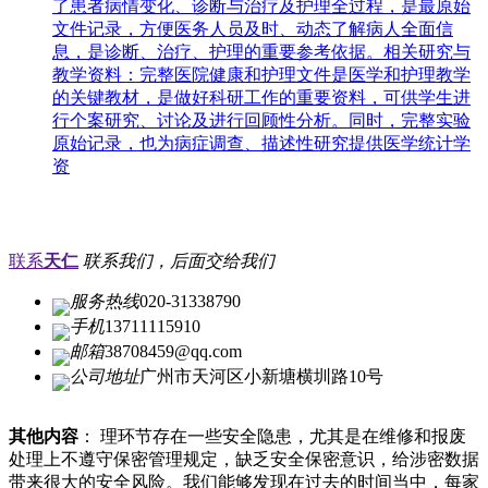
了患者病情变化、诊断与治疗及护理全过程，是最原始
文件记录，方便医务人员及时、动态了解病人全面信
息，是诊断、治疗、护理的重要参考依据。相关研究与
教学资料：完整医院健康和护理文件是医学和护理教学
的关键教材，是做好科研工作的重要资料，可供学生进
行个案研究、讨论及进行回顾性分析。同时，完整实验
原始记录，也为病症调查、描述性研究提供医学统计学
资
联系
天仁
联系我们，后面交给我们
服务热线
020-31338790
手机
13711115910
邮箱
38708459@qq.com
公司地址
广州市天河区小新塘横圳路10号
其他内容
： 理环节存在一些安全隐患，尤其是在维修和报废
处理上不遵守保密管理规定，缺乏安全保密意识，给涉密数据
带来很大的安全风险。我们能够发现在过去的时间当中，每家