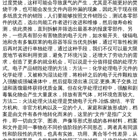
过度焚烧，这样可能会导致废气的产生，尤其是不能更好的焚
烧干净，也可能会发生文件内容外漏的现象，因此关于现在很
多纸质文件的销毁，人们要能够按照文件销毁公，测试各零部
件的状态，选出尚能工作者进行改进和维修，然后做寿命检
测，依此类推，直到拆解并筛选出最基本的报废零部件。另
外，一些具有部分有害物质的电子元件，如水银开关、镍镉电
池和含有多氯联苯的电容器等应当优先拆解，通过可靠性检测
后再对其进行单独处理，通过这种手段，我们不仅可以最大限
度地节省和利用资源，避免了环境污染，还增大了劳动力的需
求，创造了更多的就业机会，可以说是十分值得提倡的处理方
式。电子产品销毁处理的方法：方法一：化学处理电子元件的
化学处理，又被称为湿法处理，将粉碎之后的电子元件颗粒放
入强酸或强碱液体中，然后提取浸出液.沉淀.更换.离子交换.过
滤和蒸馏最终获得优质金属。但在化学处理过程中，强酸和剧
毒氯化物会产生大量废水，排放有害气体，对环境危害较大。
方法二：火法处理火法处理是焚烧电子元件.冶炼.烧结、半官
方机构、非官方机构以及一定的个人、家庭和家族形成的，档
案是由文件有条件地转化而来的，这里的“文件”是指广义文
件，即一切由文字、图表、声像等形式形成的各种材料，档案
和文件是同一事物在不同价值阶段的不同形态，两者具有同源
性和阶段性的共性，也具有实效、功用、离合等个性差异，从