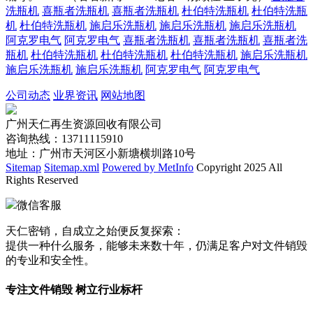
洗瓶机
喜瓶者洗瓶机
喜瓶者洗瓶机
杜伯特洗瓶机
杜伯特洗瓶
机
杜伯特洗瓶机
施启乐洗瓶机
施启乐洗瓶机
施启乐洗瓶机
阿克罗电气
阿克罗电气
喜瓶者洗瓶机
喜瓶者洗瓶机
喜瓶者洗
瓶机
杜伯特洗瓶机
杜伯特洗瓶机
杜伯特洗瓶机
施启乐洗瓶机
施启乐洗瓶机
施启乐洗瓶机
阿克罗电气
阿克罗电气
公司动态
业界资讯
网站地图
广州天仁再生资源回收有限公司
咨询热线：13711115910
地址：广州市天河区小新塘横圳路10号
Sitemap
Sitemap.xml
Powered by MetInfo
Copyright 2025 All
Rights Reserved
微信客服
天仁密销，自成立之始便反复探索：
提供一种什么服务，能够未来数十年，仍满足客户对文件销毁
的专业和安全性。
专注文件销毁 树立行业标杆