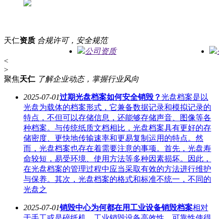
天仁
资质
合规许可，安全规范
公司资质
<
>
聚焦
天仁
了解企业动态，掌握行业风向
2025-07-01
过期光盘档案如何安全销毁？
光盘档案是以
光盘为载体的档案形式，它兼备数据记录和模拟记录的
特点，不但可以存储信息，还能够存储声音、图像等各
种档案。与传统纸质文档相比，光盘档案具有更好的存
储密度、更快地传输速率和更易复制运用的特点。然
而，光盘档案也存在着需要注意的事项。首先，光盘寿
命较短，易受环境、使用方法等多种因素损坏。因此，
在光盘档案的管理过程中应当采取有效的方法进行维护
与保养。其次，光盘档案的格式和标准不统一，不同的
光盘之
2025-07-01
销毁中心为何都在用工业设备销毁档案
相对
于手工或是碎纸机，工业销毁设备高效性、可靠性使得