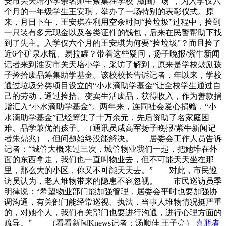
安市关天培小学余名师生聚集在学校“滋圃广场”，为入学仅六
个月的一年级学生王安琪，举办了一场特别的表彰仪式。原
来，月日下午，王安琪在利用空余时间“捡垃圾”过程中，捡到
一只装有多元现金以及各类证件的钱包，后来在民警帮助下找
到了失主。入学仅六个月的王安琪为何要“捡垃圾”？而且捡了
近6个矿泉水瓶、易拉罐？带着这些疑问，扬子晚报/紫牛新闻
记者来到淮安市关天培小学，采访了解到，原来是学校鼓励孩
子捡拾废品筹集助学基金。该校校长告诉记者，年以来，学校
通过垃圾分类项目设立的“小水滴助学基金”让全校学生通过自
己的劳动，通过捡拾、变卖生活废品，获得收入，作为善款捐
赠汇入“小水滴助学基金”。两年来，连同社会爱心捐赠，“小
水滴助学基金”已经筹集了十万余元，先后资助了名家庭困
难、品学兼优的孩子。（通讯员咸高军扬子晚报/紫牛新闻记
者朱鼎兆），但问题始终没能解决。 居委会工作人员告诉
记者：“城管大概来过三次，城管物业我们一起，把她堆在外
面的东西拿走，我们也一直叫物业去，但不可能天天坐在那
里，那么大的小区，你又不可能天天去。” 对此，市民巡
访员认为，老人堆物带来的隐患不容忽视。 市民巡访员季
明律说：“希望物业部门能加强管理，居委会平时也要加强协
调沟通，有关部门能经常巡视、执法，当事人堆物情况挺严重
的，对她个人，我们有关部门也要进行沟通，进行心理方面的
疏导。” （看看新闻Knews记者：汤顺佳 王子亮）
喜瓶者