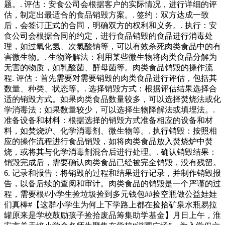
题。. 评估：安食公司会根据客户的实际情况，进行详细的评
估，制定出最适合的食品销毁方案。. 签约：双方达成一致
后，会签订正式的合同，明确双方的权利和义务。. 执行：安
食公司会根据合同的约定，进行食品销毁的食品进行消毒处
理，如过氧化氢、次氯酸钠等，可以有效杀死肉类食品中的有
害微生物。. 生物降解法：利用某些微生物将肉类食品分解为
无害的物质，如乳酸菌、酵母菌等。肉类食品销毁的操作流
程. 评估：首先需要对需要销毁的肉类食品进行评估，包括其
数量、种类、状态等。. 选择销毁方式：根据评估结果选择合
适的销毁方式。如果肉类食品数量较多，可以选择焚烧法或化
学消毒法；如果数量较少，可以选择生物降解法或填埋法。.
准备设备和材料：根据选择的销毁方式准备相应的设备和材
料，如焚烧炉、化学消毒剂、微生物等。. 执行销毁：按照相
应的操作流程进行食品销毁，如将肉类食品放入焚烧炉中焚
烧，或将其与化学消毒剂混合后进行处理。. 确认销毁结果：
销毁完成后，需要确认肉类食品已经被完全销毁，没有残留。
6. 记录和报告：将销毁的过程和结果进行记录，并制作销毁报
告，以备后续的查阅和审计。肉类食品的销毁是一个严谨的过
程，需要根#小学生捡垃圾捡到多元钱包##捡空瓶做公益娃娃
们真棒#【这群小学生为何上下学路上都在捡拾矿泉水瓶易拉
罐原来是学校鼓励孩子捡拾废品筹集助学基金】月日上午，淮