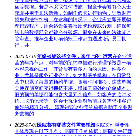
在仓库中被不当存放，报废卡上仍可能存储着卡号和余
额等数据。若是不采取任何措施，报废卡会被有心人士
获取并用于非法活动，如制作假卡进行购物，导致财产
损失和法律纠纷。在这样的情况下，企业应立即开展物
理销毁程序，用合适设备将报废卡粉粹或分割，确保每
张卡的数据部分都被充分破坏。避免在未来的法律或监
管审查。推荐企业每项销毁工作都由通过培训员工执
行，并
2025-07-01
年终核销这些文件，来年 “轻” 运营
在企业运
营的年终节点，对年前的预约单据进行清理销毁是一项
不容忽视的工作，其背后有着多方面的原因。许多企
业，尤其是服务行业企业，如大型医美机构，在日常经
营中积累了海量的预约单据。随着时间推移，这些单据
会使存储空间变得拥挤不堪，增加了额外的仓储成本。
旧的预约单据可能包含大量冗余信息，如客户的临时改
约、取消记录等，这会干扰企业对当前业务需求和客户
偏好的精准分析。 清理销毁这些预约单据有助于企业财
务数据的
2025-07-01
医院都有哪些文件需要销毁
医院文件重要性
具体表现在以下几点： 医院工作的依据：医院文件记载